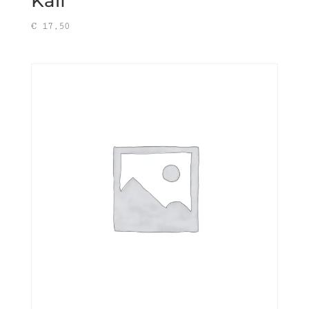
Kalf
€
17,50