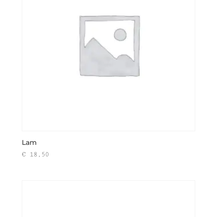
Lam
€
18,50