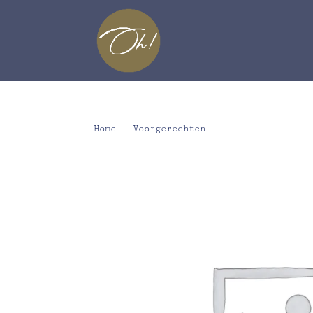
Home
/
Voorgerechten
/ Colosso