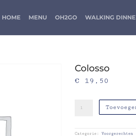
HOME
MENU
OH2GO
WALKING DINNE
Colosso
€
19,50
suikerbrood-blauwe kaas-g
Colosso
Toevoege
aantal
Categorie:
Voorgerechten