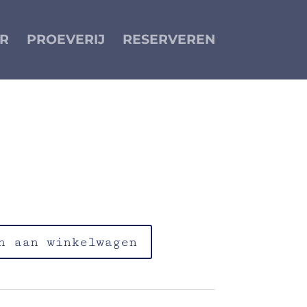
R
PROEVERIJ
RESERVEREN
ebrande suiker-lof-granny smith-appel
n aan winkelwagen