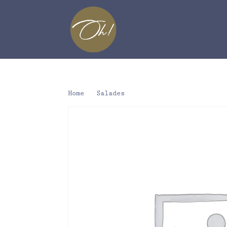
Home
/
Salades
/ Zalm