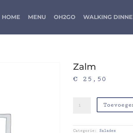
HOME
MENU
OH2GO
WALKING DINNE
Zalm
€
25,50
warm gerookt-little gem-s
Zalm
Toevoege
aantal
Categorie:
Salades