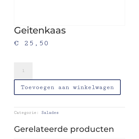
Geitenkaas
€
25,50
gebakken-filodeeg-groenten-walnoten
Geitenkaas
aantal
Toevoegen aan winkelwagen
Categorie:
Salades
Gerelateerde producten