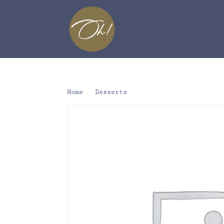
Home
/
Desserts
/ IJs