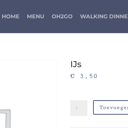
HOME
MENU
OH2GO
WALKING DINNE
IJs
€
3,50
wisselende smaken-ijssalo
– Prijs per bol
IJs
Toevoege
aantal