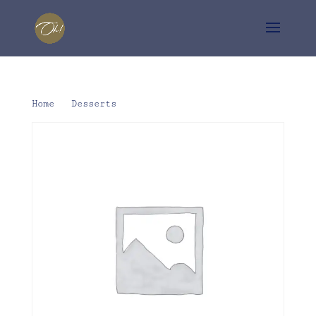
Home
/
Desserts
/ MonChou