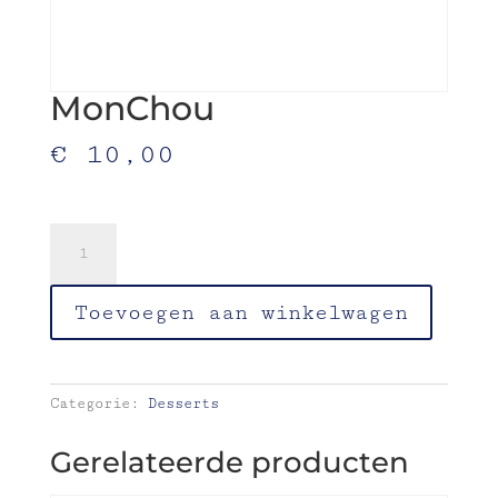
MonChou
€
10,00
bastogne-rood fruit
MonChou
aantal
Toevoegen aan winkelwagen
Categorie:
Desserts
Gerelateerde producten