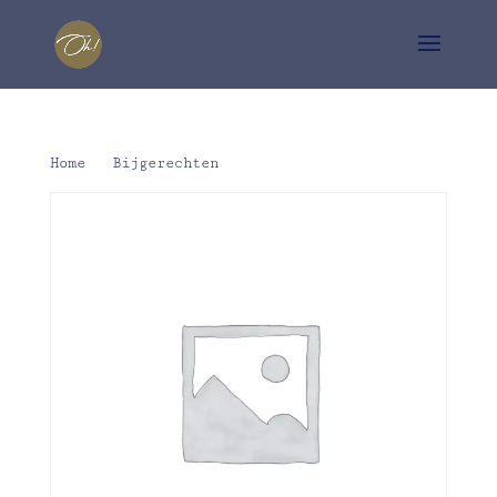
Home
/
Bijgerechten
/ Salade