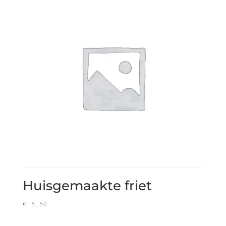
Huisgemaakte friet
€
5,50