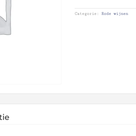
‘Crianza’
2018,
Categorie:
Rode wijnen
Bodegas
Pesquera,
Spanje
aantal
tie