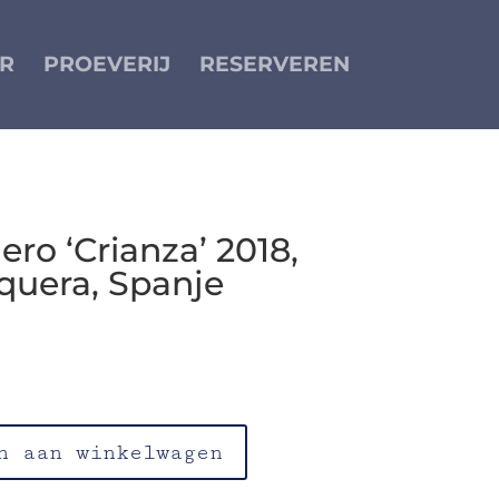
R
PROEVERIJ
RESERVEREN
ero ‘Crianza’ 2018,
uera, Spanje
n van de Tempranillo druif; rijpt op
n aan winkelwagen