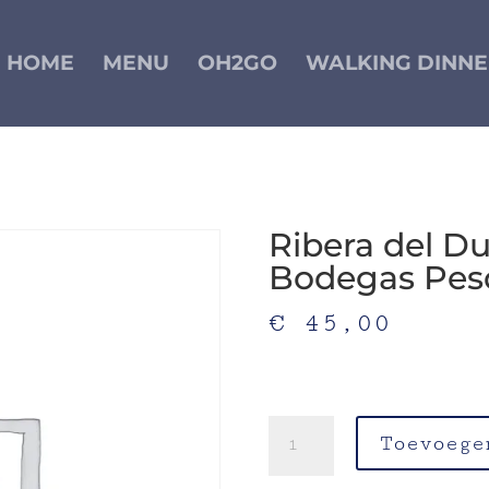
HOME
MENU
OH2GO
WALKING DINNE
Crianza’ 2018, Bodegas Pesquera, Spanje
Ribera del Du
Bodegas Pesq
€
45,00
Krachtige maar romige wij
eikenhout
Ribera
Toevoege
del
Duero