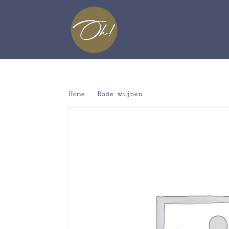
Home
/
Rode wijnen
/ Ribera del Duero ‘