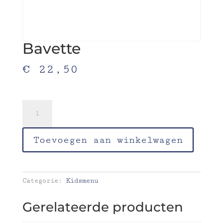
Bavette
€
22,50
friet-salade-appelmoes
Bavette
aantal
Toevoegen aan winkelwagen
Categorie:
Kidsmenu
Gerelateerde producten