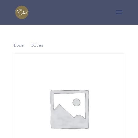
Home
/
Bites
/ Ibérico-ham